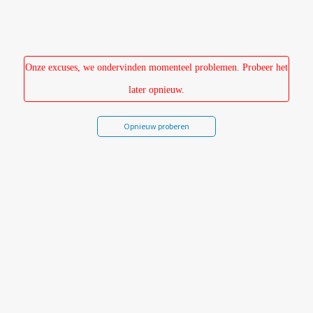
Overslaan
en
naar
de
Onze excuses, we ondervinden momenteel problemen. Probeer het
inhoud
later opnieuw.
gaan
Opnieuw proberen