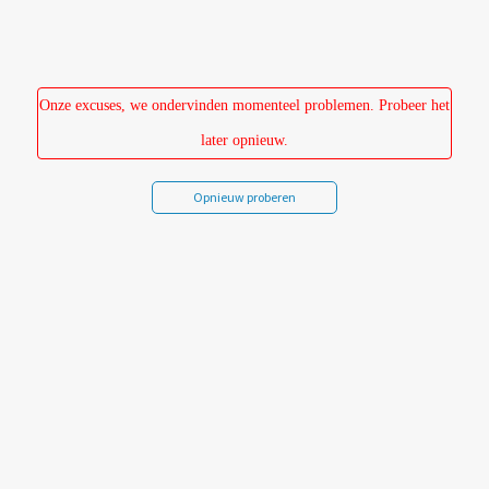
Overslaan
en
naar
de
Onze excuses, we ondervinden momenteel problemen. Probeer het
inhoud
later opnieuw.
gaan
Opnieuw proberen