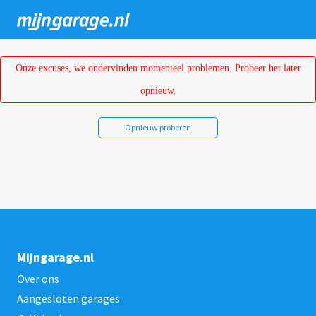
Overslaan
en
naar
de
Onze excuses, we ondervinden momenteel problemen. Probeer het later
inhoud
opnieuw.
gaan
Opnieuw proberen
Mijngarage.nl
Over ons
Aangesloten garages