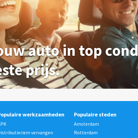
ouw auto in top condit
ste prijs.
Populaire werkzaamheden
Populaire steden
APK
Amsterdam
istributieriem vervangen
Rotterdam