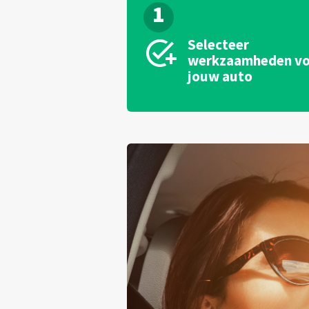
1
Selecteer
werkzaamheden v
jouw auto