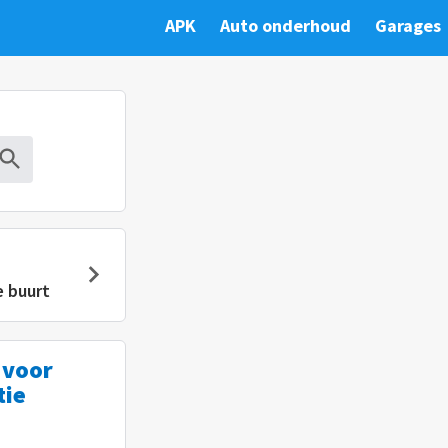
APK
Auto onderhoud
Garages
e buurt
 voor
tie