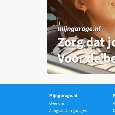
mijngarage.nl
Zorg dat j
Voor de be
Mijngarage.nl
Over ons
Aangesloten garages
D