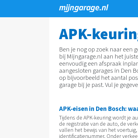
Overslaan
en
APK-keurin
naar
de
Ben je nog op zoek naar een 
inhoud
bij Mijngarage.nl aan het juist
gaan
eenvoudig een afspraak inplan
aangesloten garages in Den Bos
op bijvoorbeeld het aantal posit
garage bij je past. Vul je gege
APK-eisen in Den Bosch: wa
Tijdens de APK-keuring wordt je au
de registratie van de auto, de verk
vallen het bewijs van het voertuig
identificatienummer. Onder verkee