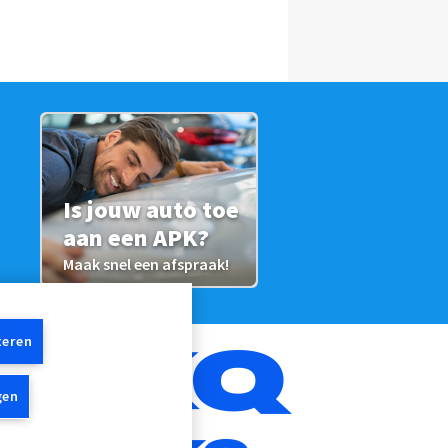
Is jouw auto toe
aan een APK?
Maak snel een afspraak!
teren
gen