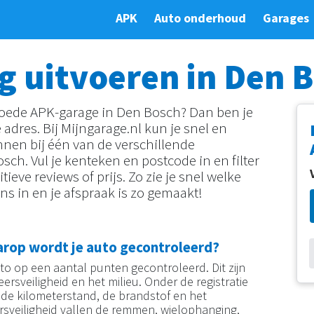
APK
Auto onderhoud
Garages
g uitvoeren in Den 
goede APK-garage in Den Bosch? Dan ben je
e adres. Bij Mijngarage.nl kun je snel en
nen bij één van de verschillende
ch. Vul je kenteken en postcode in en filter
ieve reviews of prijs. Zo zie je snel welke
vens in en je afspraak is zo gemaakt!
arop wordt je auto gecontroleerd?
to op een aantal punten gecontroleerd. Dit zijn
eersveiligheid en het milieu. Onder de registratie
, de kilometerstand, de brandstof en het
rsveiligheid vallen de remmen, wielophanging,