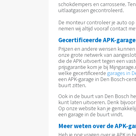
schokdempers en carrosserie. Tensl
uitlaatgassen gecontroleerd.
De monteur controleer je auto op d
nemen wij altijd vooraf contact met
Gecertificeerde APK-garage
Prijzen en andere wensen kunnen 
onze grote netwerk van aangesloten
die de APK uitvoert tegen een vas
prijsgarantie kom je bij Mijngarage.
welke gecertificeerde
garages in 
een APK-garage in Den Bosch-cent
buurt zitten.
Ook in de buurt van Den Bosch hee
kunt laten uitvoeren. Denk bijvoo
Op onze website kan je gemakkelijk
een garage in de buurt vindt.
Meer weten over de APK-ga
Heb je nog vragen over je APK in 