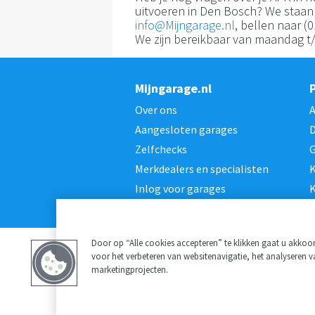
uitvoeren in Den Bosch? We staan 
info@Mijngarage.nl
, bellen naar (
We zijn bereikbaar van maandag t/m
Mijngarage.nl
Over ons
Aangesloten garages
D
Zelfchecks
G
Merkdealers en specialisten
K
Inlog voor garages
K
Door op “Alle cookies accepteren” te klikken gaat u akko
voor het verbeteren van websitenavigatie, het analyseren 
marketingprojecten.