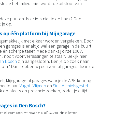
otte het milieu, hier wordt de uitstoot van
eze punten. Is er iets niet in de haak? Dan
 je op.
s op één platform bij Mijngarage
gemakkelijk met elkaar worden vergeleken. Door
 garages is er altijd wel een garage in de buurt
te én scherpe tarief. Mede dankzij onze 100%
nl nooit voor verrassingen te staan. Bekijk hier
Den Bosch
zijn aangesloten. Ben je op zoek naar
rum? Dan hebben wij een aantal garages die in de
ft Mijngarage.nl garages waar je de APK-keuring
rbeeld aan
Vught
,
Vlijmen
en
Sint-Michielsgestel
.
 op plaats en provincie zoeken, zodat je altijd
rages in Den Bosch?
het algemeen of over de APK-keuring laten