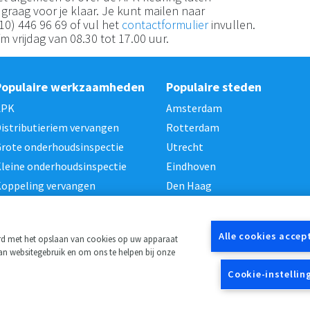
graag voor je klaar. Je kunt mailen naar
010) 446 96 69 of vul het
contactformulier
invullen.
 vrijdag van 08.30 tot 17.00 uur.
Populaire werkzaamheden
Populaire steden
APK
Amsterdam
istributieriem vervangen
Rotterdam
rote onderhoudsinspectie
Utrecht
leine onderhoudsinspectie
Eindhoven
oppeling vervangen
Den Haag
Alle cookies accep
ord met het opslaan van cookies op uw apparaat
van websitegebruik en om ons te helpen bij onze
Cookie-instellin