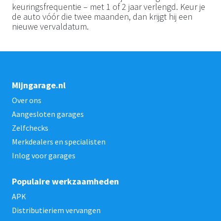
keuringsfrequentie – met 1 of 2 jaar verlengd. Keur je
de auto vóór die twee maanden, dan krijgt hij een
nieuwe vervaldatum.
Mijngarage.nl
Over ons
Aangesloten garages
Zelfchecks
Merkdealers en specialisten
Inlog voor garages
Populaire werkzaamheden
APK
Distributieriem vervangen