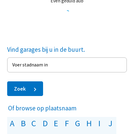
Even geduld aub
Vind garages bij u in de buurt.
Voer stadnaam in
Zoek
Of browse op plaatsnaam
A
B
C
D
E
F
G
H
I
J