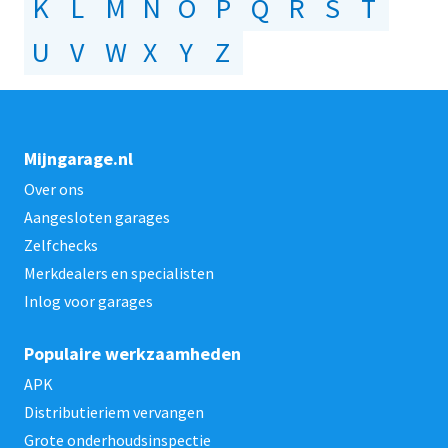
K
L
M
N
O
P
Q
R
S
T
U
V
W
X
Y
Z
Mijngarage.nl
Over ons
Aangesloten garages
Zelfchecks
Merkdealers en specialisten
Inlog voor garages
Populaire werkzaamheden
APK
Distributieriem vervangen
Grote onderhoudsinspectie