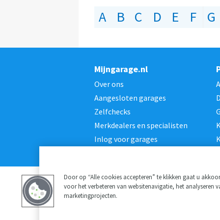
A
B
C
D
E
F
G
Mijngarage.nl
Over ons
Aangesloten garages
D
Zelfchecks
G
Merkdealers en specialisten
K
Inlog voor garages
K
Door op “Alle cookies accepteren” te klikken gaat u akko
voor het verbeteren van websitenavigatie, het analyseren 
marketingprojecten.