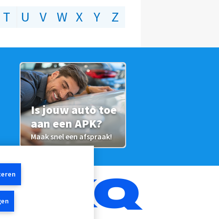
T
U
V
W
X
Y
Z
Is jouw auto toe
aan een APK?
Maak snel een afspraak!
teren
gen