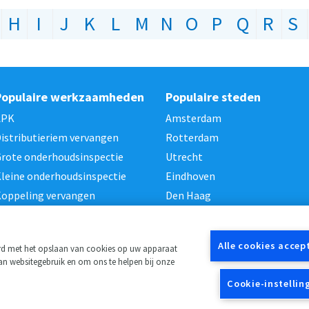
H
I
J
K
L
M
N
O
P
Q
R
S
Populaire werkzaamheden
Populaire steden
APK
Amsterdam
istributieriem vervangen
Rotterdam
rote onderhoudsinspectie
Utrecht
leine onderhoudsinspectie
Eindhoven
oppeling vervangen
Den Haag
Alle cookies accep
ord met het opslaan van cookies op uw apparaat
van websitegebruik en om ons te helpen bij onze
Cookie-instellin