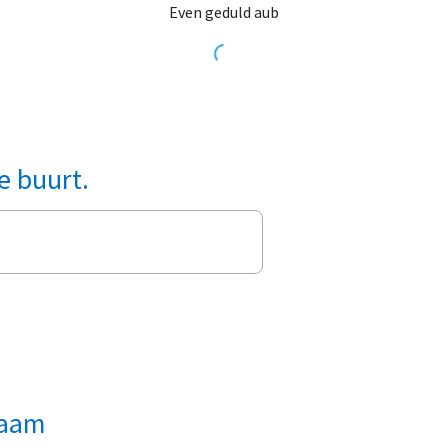
Even geduld aub
e buurt.
naam