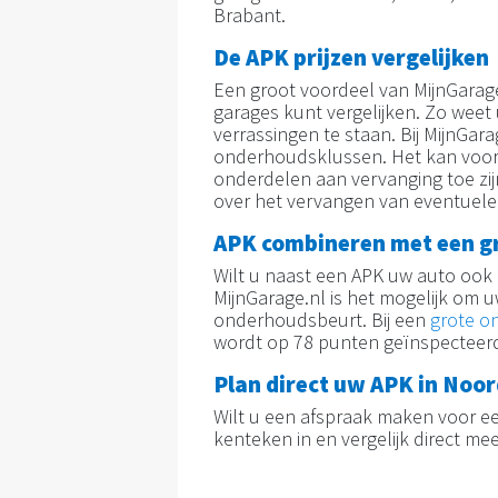
Brabant.
De APK prijzen vergelijken
Een groot voordeel van MijnGarage.
garages kunt vergelijken. Zo weet
verrassingen te staan. Bij MijnGara
onderhoudsklussen. Het kan voork
onderdelen aan vervanging toe zij
over het vervangen van eventuel
APK combineren met een g
Wilt u naast een APK uw auto ook 
MijnGarage.nl is het mogelijk om 
onderhoudsbeurt. Bij een
grote o
wordt op 78 punten geïnspecteerd
Plan direct uw APK in Noo
Wilt u een afspraak maken voor e
kenteken in en vergelijk direct me