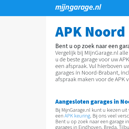
Overslaan
en
APK Noord
naar
de
Bent u op zoek naar een gar
inhoud
Vergelijk bij MijnGarage.nl all
gaan
u de beste garage voor uw AP
een afspraak. Vul hierboven u
garages in Noord-Brabant, inc
afspraak maken voor de APK v
Aangesloten garages in N
Bij MijnGarage.nl kunt u kiezen ui
een
APK keuring
. Bij ons veel ve
Bent u op zoek naar een garage in
garages in Eindhoven, Breda, Tilbu