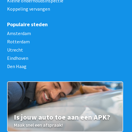
Kleine onderhoudsinspectie
Koppeling vervangen
Populaire steden
Amsterdam
Rotterdam
Utrecht
Eindhoven
Den Haag
Is jouw auto toe aan een APK?
Maak snel een afspraak!